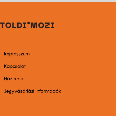
Impresszum
Footer
menu
first
Kapcsolat
Házirend
Footer
menu
second
Jegyvásárlási információk