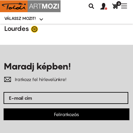
0
Felhasználói
Felhasznál
Nav
Keresés
fiók
fiók
átk
menü
menüje
VÁLASSZ MOZIT!
Moziválasztó
menü
Ugrás
Lourdes
a
tartalomra
Maradj képben!
Iratkozz fel hírlevelünkre!
Feliratkozás