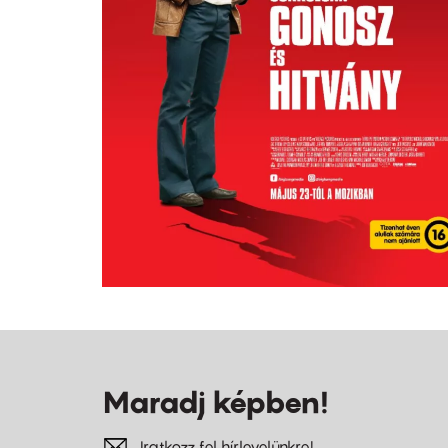
Maradj képben!
Iratkozz fel hírlevelünkre!