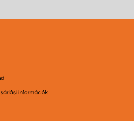
nd
ter
nu
sárlási információk
ond