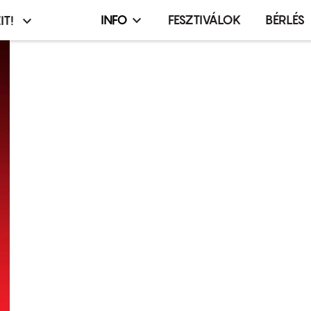
INFO
FESZTIVÁLOK
BÉRLÉS
IT!
Infó,
asztó
esemény,
terembérlés
menü