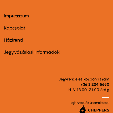
Impresszum
Footer
menu
first
Kapcsolat
Házirend
Footer
menu
second
Jegyvásárlási információk
Jegyrendelés központi szám
+36 1 224 5650
H-V 13.00-21.00 óráig
Fejlesztés és üzemeltetés: