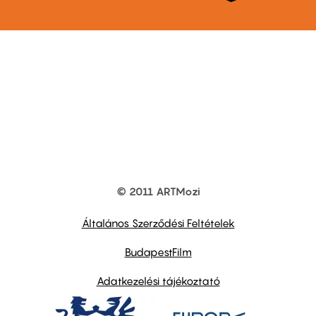
© 2011 ARTMozi
Footer
other
links
Általános Szerződési Feltételek
BudapestFilm
Adatkezelési tájékoztató