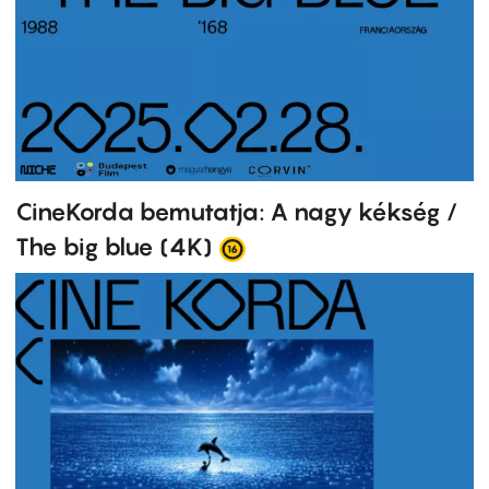
CineKorda bemutatja: A nagy kékség /
The big blue (4K)