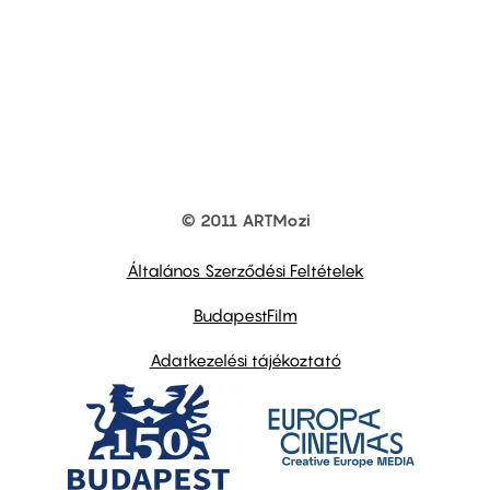
© 2011 ARTMozi
Footer
other
links
Általános Szerződési Feltételek
BudapestFilm
Adatkezelési tájékoztató