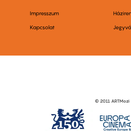
Impresszum
Házire
Footer
Foo
menu
me
Kapcsolat
Jegyvá
first
sec
© 2011 ARTMozi
Footer
other
links