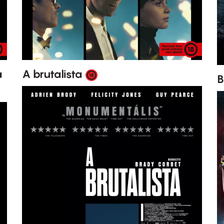
a
A brutalista
B