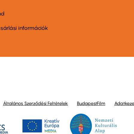
nd
ter
nu
sárlási információk
ond
Általános Szerződési Feltételek
BudapestFilm
Adatkezel