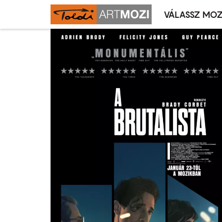
VÁLASSZ MOZ
Mozivál
Ugrás
menü
a
tartalomra