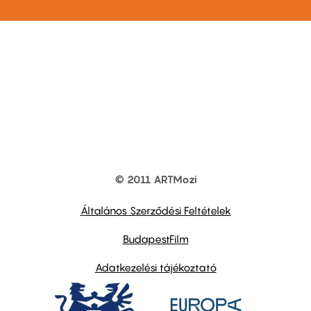
© 2011 ARTMozi
Footer
other
links
Általános Szerződési Feltételek
BudapestFilm
Adatkezelési tájékoztató