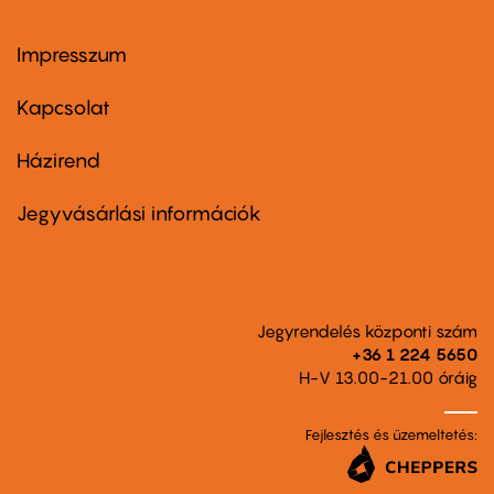
Impresszum
Footer
menu
first
Kapcsolat
Házirend
Footer
menu
second
Jegyvásárlási információk
Jegyrendelés központi szám
+36 1 224 5650
H-V 13.00-21.00 óráig
Fejlesztés és üzemeltetés: