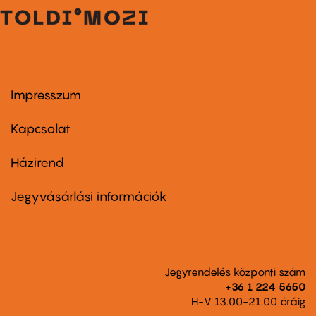
Impresszum
Footer
menu
first
Kapcsolat
Házirend
Footer
menu
second
Jegyvásárlási információk
Jegyrendelés központi szám
+36 1 224 5650
H-V 13.00-21.00 óráig