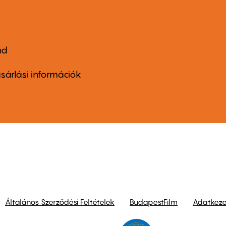
nd
ter
nu
sárlási információk
ond
Általános Szerződési Feltételek
BudapestFilm
Adatkezel