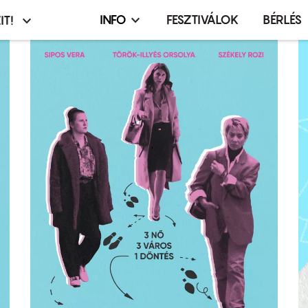
INFO
FESZTIVÁLOK
BÉRLÉS
IT!
Infó,
asztó
esemény,
terembérlés
menü