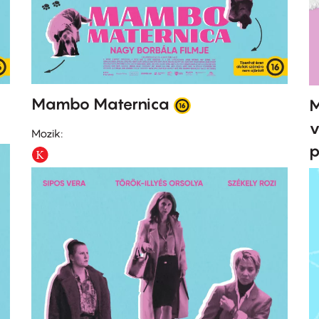
Mambo Maternica
M
v
Mozik:
p