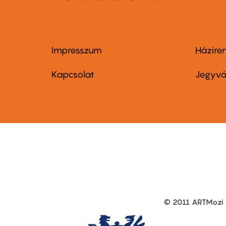
Impresszum
Házire
Footer
Foo
menu
me
Kapcsolat
Jegyvá
first
sec
© 2011 ARTMozi
Footer