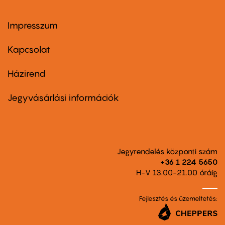
Impresszum
Footer
menu
first
Kapcsolat
Házirend
Footer
menu
second
Jegyvásárlási információk
Jegyrendelés központi szám
+36 1 224 5650
H-V 13.00-21.00 óráig
Fejlesztés és üzemeltetés: