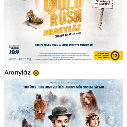
Aranyláz