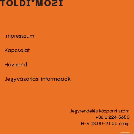
Impresszum
Footer
menu
first
Kapcsolat
Házirend
Footer
menu
second
Jegyvásárlási információk
Jegyrendelés központi szám
+36 1 224 5650
H-V 13.00-21.00 óráig