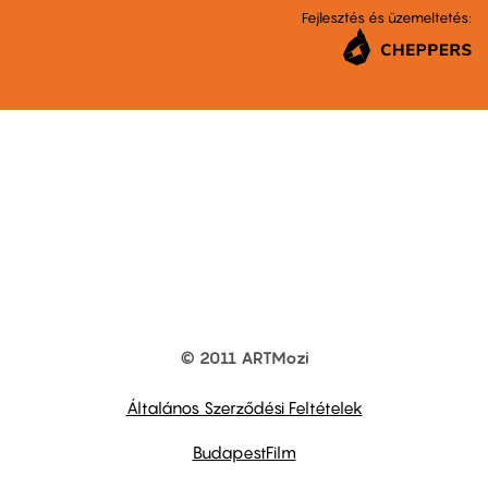
Fejlesztés és üzemeltetés:
© 2011 ARTMozi
Footer
other
links
Általános Szerződési Feltételek
BudapestFilm