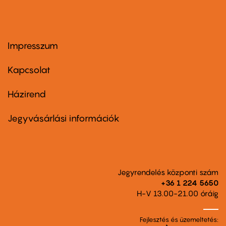
Impresszum
Footer
menu
first
Kapcsolat
Házirend
Footer
menu
second
Jegyvásárlási információk
Jegyrendelés központi szám
+36 1 224 5650
H-V 13.00-21.00 óráig
Fejlesztés és üzemeltetés: