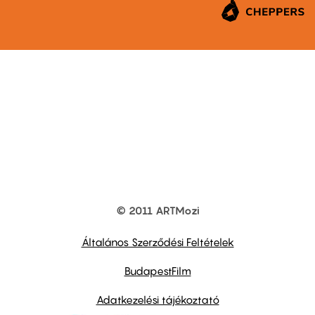
© 2011 ARTMozi
Footer
other
links
Általános Szerződési Feltételek
BudapestFilm
Adatkezelési tájékoztató