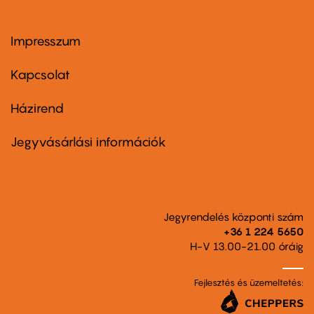
Impresszum
Footer
menu
first
Kapcsolat
Házirend
Footer
menu
second
Jegyvásárlási információk
Jegyrendelés központi szám
+36 1 224 5650
H-V 13.00-21.00 óráig
Fejlesztés és üzemeltetés: