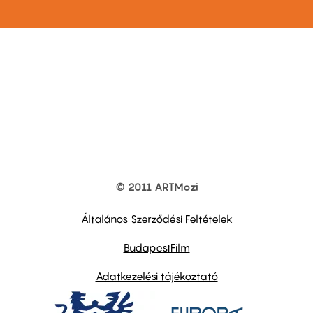
© 2011 ARTMozi
Footer
other
links
Általános Szerződési Feltételek
BudapestFilm
Adatkezelési tájékoztató