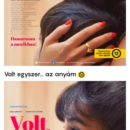
Volt egyszer… az anyám