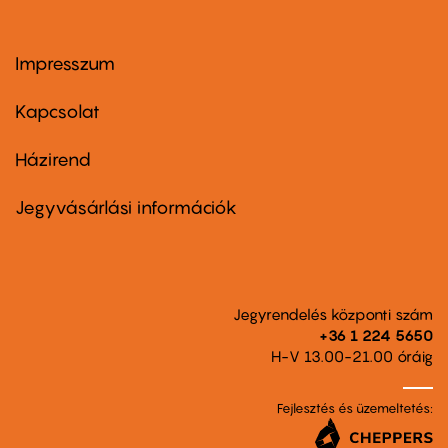
Impresszum
Footer
menu
first
Kapcsolat
Házirend
Footer
menu
second
Jegyvásárlási információk
Jegyrendelés központi szám
+36 1 224 5650
H-V 13.00-21.00 óráig
Fejlesztés és üzemeltetés: