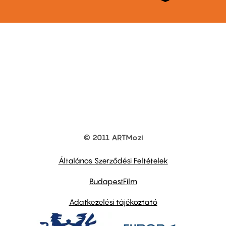
© 2011 ARTMozi
Footer
other
links
Általános Szerződési Feltételek
BudapestFilm
Adatkezelési tájékoztató