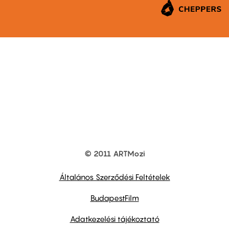
© 2011 ARTMozi
Footer
other
links
Általános Szerződési Feltételek
BudapestFilm
Adatkezelési tájékoztató