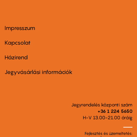
Impresszum
Footer
menu
first
Kapcsolat
Házirend
Footer
menu
second
Jegyvásárlási információk
Jegyrendelés központi szám
+36 1 224 5650
H-V 13.00-21.00 óráig
Fejlesztés és üzemeltetés: