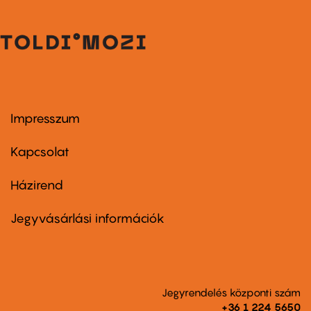
Impresszum
Footer
menu
first
Kapcsolat
Házirend
Footer
menu
second
Jegyvásárlási információk
Jegyrendelés központi szám
+36 1 224 5650