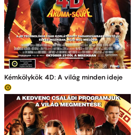
Kémkölykök 4D: A világ minden ideje