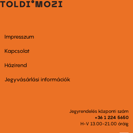
Impresszum
Footer
menu
first
Kapcsolat
Házirend
Footer
menu
second
Jegyvásárlási információk
Jegyrendelés központi szám
+36 1 224 5650
H-V 13.00-21.00 óráig