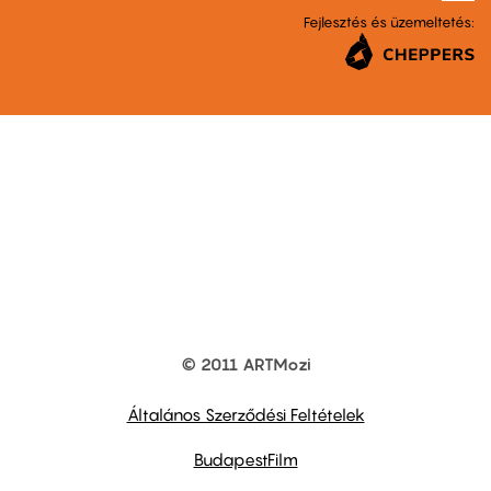
Fejlesztés és üzemeltetés:
© 2011 ARTMozi
Footer
other
links
Általános Szerződési Feltételek
BudapestFilm