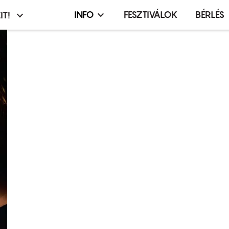
INFO
FESZTIVÁLOK
BÉRLÉS
IT!
Infó,
asztó
esemény,
terembérlés
menü