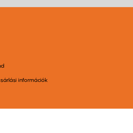
nd
ter
nu
sárlási információk
ond