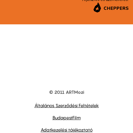
© 2011 ARTMozi
Footer
other
links
Általános Szerződési Feltételek
BudapestFilm
Adatkezelési tájékoztató