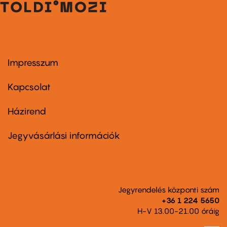
Impresszum
Footer
menu
first
Kapcsolat
Házirend
Footer
menu
second
Jegyvásárlási információk
Jegyrendelés központi szám
+36 1 224 5650
H-V 13.00-21.00 óráig