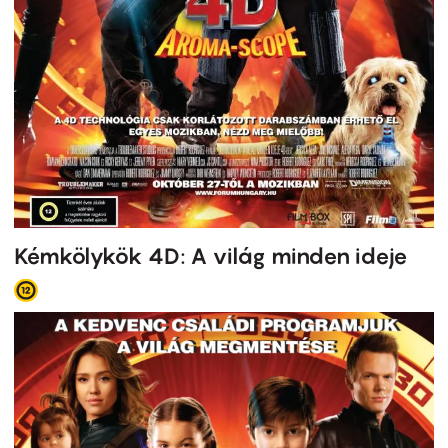
Kémkölykök 4D: A világ minden ideje