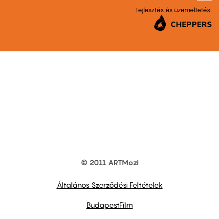
Fejlesztés és üzemeltetés:
© 2011 ARTMozi
Footer
other
links
Általános Szerződési Feltételek
BudapestFilm