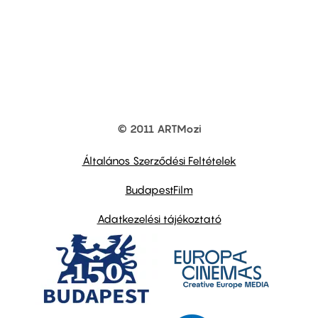
© 2011 ARTMozi
Footer
other
links
Általános Szerződési Feltételek
BudapestFilm
Adatkezelési tájékoztató