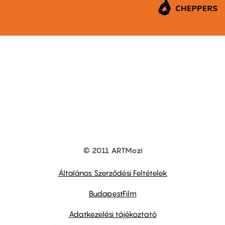
© 2011 ARTMozi
Footer
other
links
Általános Szerződési Feltételek
BudapestFilm
Adatkezelési tájékoztató