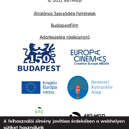
© 2011 ARTMozi
Footer
other
links
Általános Szerződési Feltételek
BudapestFilm
Adatkezelési tájékoztató
A felhasználói élmény javítása érdekében a webhelyen
sütiket használunk