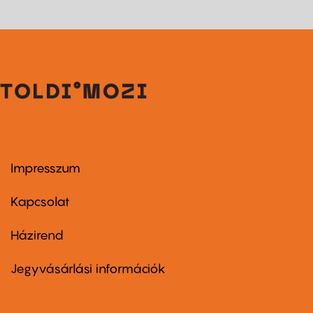
Impresszum
Footer
menu
first
Kapcsolat
Házirend
Footer
menu
second
Jegyvásárlási információk