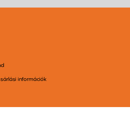
nd
ter
nu
sárlási információk
ond