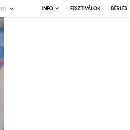
INFO
FESZTIVÁLOK
BÉRLÉS
IT!
Infó,
asztó
esemény,
terembérlés
menü