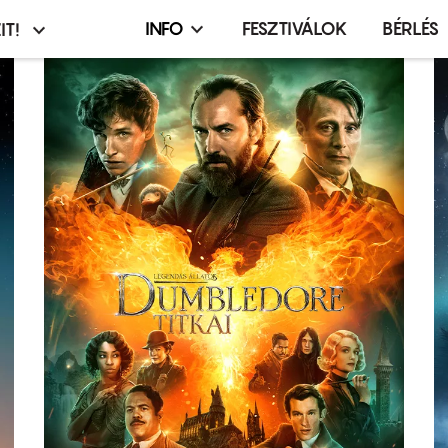
INFO
FESZTIVÁLOK
BÉRLÉS
IT!
Infó,
asztó
esemény,
terembérlés
menü