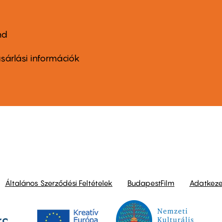
nd
ter
nu
sárlási információk
ond
Általános Szerződési Feltételek
BudapestFilm
Adatkezel