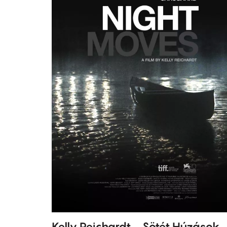
Kelly Reichardt - Sötét Húzások