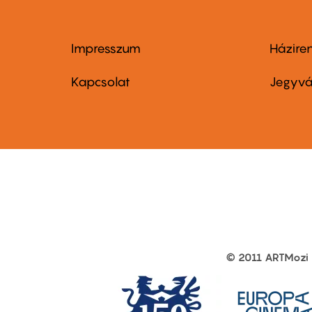
Impresszum
Házire
Footer
Foo
menu
me
Kapcsolat
Jegyvá
first
sec
© 2011 ARTMozi
Footer
other