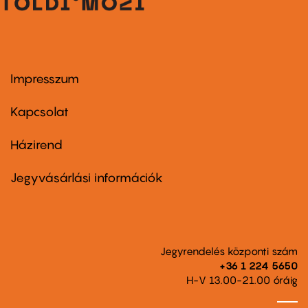
Impresszum
Footer
menu
first
Kapcsolat
Házirend
Footer
menu
second
Jegyvásárlási információk
Jegyrendelés központi szám
+36 1 224 5650
H-V 13.00-21.00 óráig