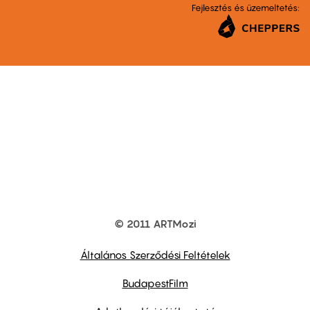
Fejlesztés és üzemeltetés:
© 2011 ARTMozi
Footer
other
links
Általános Szerződési Feltételek
BudapestFilm