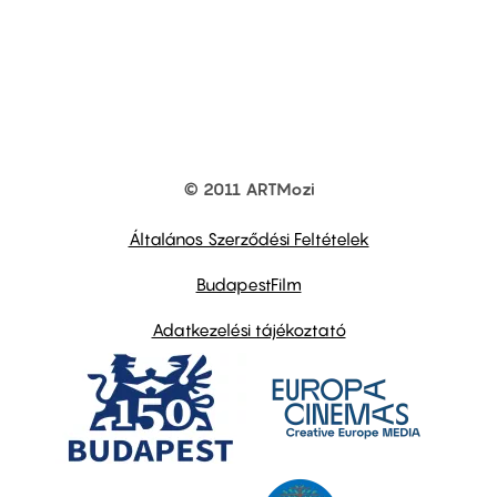
© 2011 ARTMozi
Footer
other
links
Általános Szerződési Feltételek
BudapestFilm
Adatkezelési tájékoztató