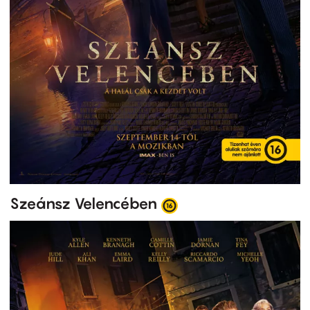
Szeánsz Velencében