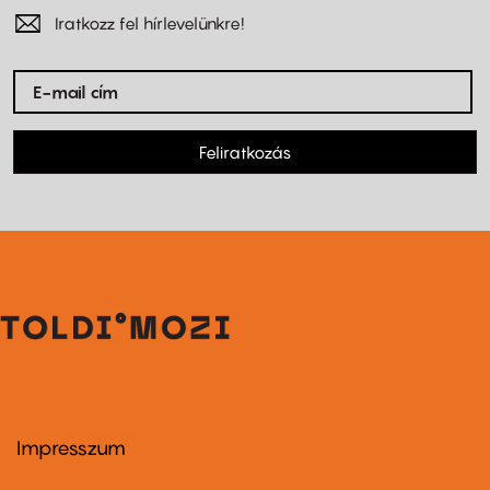
Iratkozz fel hírlevelünkre!
Feliratkozás
Impresszum
Footer
menu