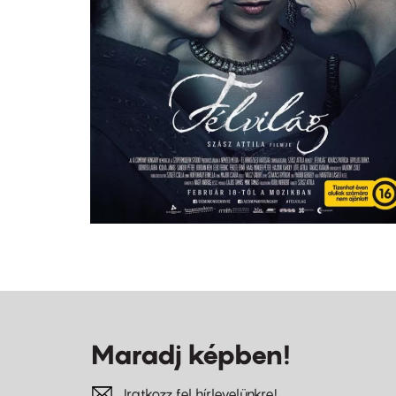
Maradj képben!
Iratkozz fel hírlevelünkre!