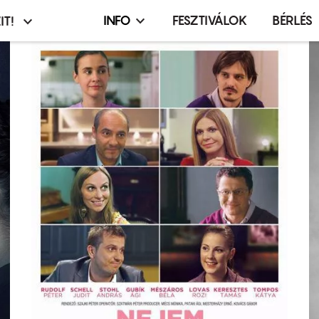
INFO
FESZTIVÁLOK
BÉRLÉS
IT!
Infó,
asztó
esemény,
terembérlés
menü