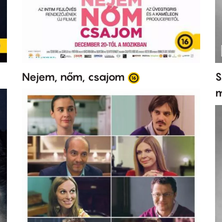
Nejem, nőm, csajom
S
m