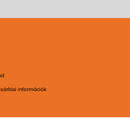
nd
ter
nu
sárlási információk
ond