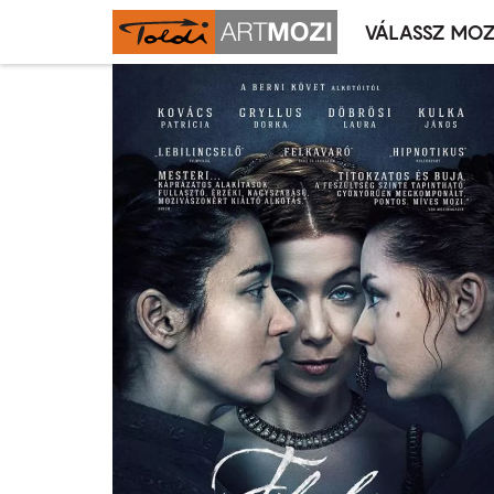
VÁLASSZ MOZ
Mozivál
Ugrás
menü
a
tartalomra