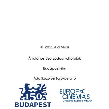
© 2011 ARTMozi
Footer
other
links
Általános Szerződési Feltételek
BudapestFilm
Adatkezelési tájékoztató