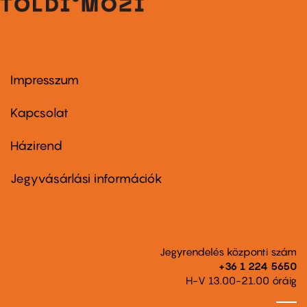
Impresszum
Footer
menu
first
Kapcsolat
Házirend
Footer
menu
second
Jegyvásárlási információk
Jegyrendelés központi szám
+36 1 224 5650
H-V 13.00-21.00 óráig