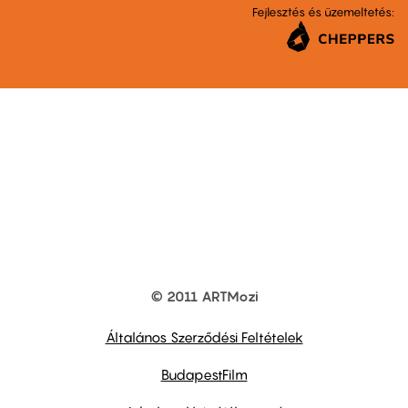
Fejlesztés és üzemeltetés:
© 2011 ARTMozi
Footer
other
links
Általános Szerződési Feltételek
BudapestFilm