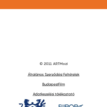
© 2011 ARTMozi
Footer
other
links
Általános Szerződési Feltételek
BudapestFilm
Adatkezelési tájékoztató