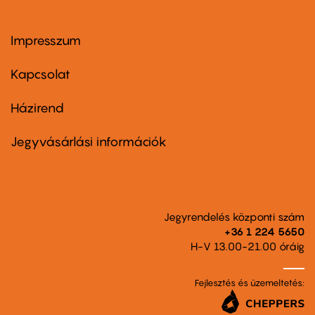
Impresszum
Footer
menu
first
Kapcsolat
Házirend
Footer
menu
second
Jegyvásárlási információk
Jegyrendelés központi szám
+36 1 224 5650
H-V 13.00-21.00 óráig
Fejlesztés és üzemeltetés: