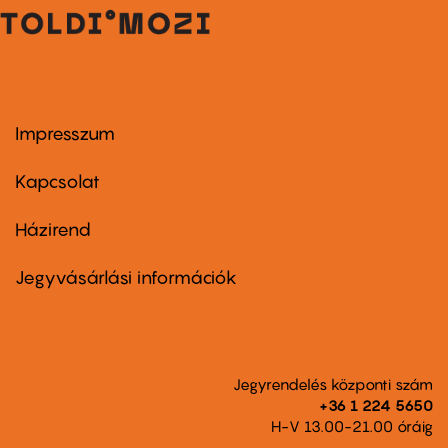
Impresszum
Footer
menu
first
Kapcsolat
Házirend
Footer
menu
second
Jegyvásárlási információk
Jegyrendelés központi szám
+36 1 224 5650
H-V 13.00-21.00 óráig