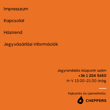
Impresszum
Footer
menu
first
Kapcsolat
Házirend
Footer
menu
second
Jegyvásárlási információk
Jegyrendelés központi szám
+36 1 224 5650
H-V 13.00-21.00 óráig
Fejlesztés és üzemeltetés: