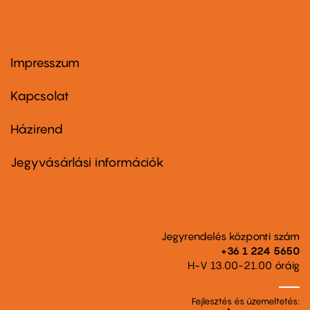
Impresszum
Footer
menu
first
Kapcsolat
Házirend
Footer
menu
second
Jegyvásárlási információk
Jegyrendelés központi szám
+36 1 224 5650
H-V 13.00-21.00 óráig
Fejlesztés és üzemeltetés: