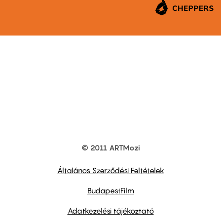
© 2011 ARTMozi
Footer
other
links
Általános Szerződési Feltételek
BudapestFilm
Adatkezelési tájékoztató