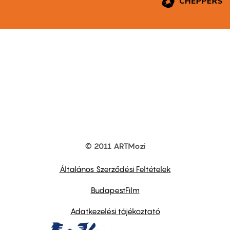
© 2011 ARTMozi
Footer
other
links
Általános Szerződési Feltételek
BudapestFilm
Adatkezelési tájékoztató