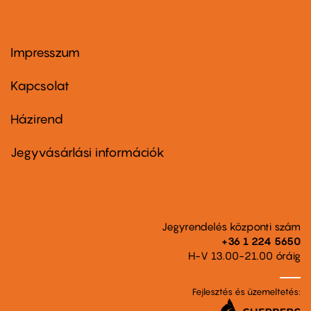
Impresszum
Footer
menu
first
Kapcsolat
Házirend
Footer
menu
second
Jegyvásárlási információk
Jegyrendelés központi szám
+36 1 224 5650
H-V 13.00-21.00 óráig
Fejlesztés és üzemeltetés: