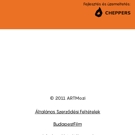
Fejlesztés és üzemeltetés:
© 2011 ARTMozi
Footer
other
links
Általános Szerződési Feltételek
BudapestFilm