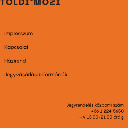
Impresszum
Footer
menu
first
Kapcsolat
Házirend
Footer
menu
second
Jegyvásárlási információk
Jegyrendelés központi szám
+36 1 224 5650
H-V 13.00-21.00 óráig