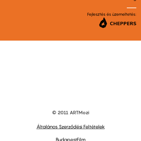
Fejlesztés és üzemeltetés:
© 2011 ARTMozi
Footer
other
links
Általános Szerződési Feltételek
BudapestFilm