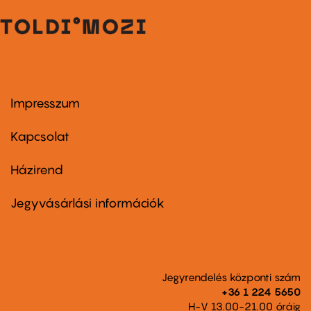
Impresszum
Footer
menu
first
Kapcsolat
Házirend
Footer
menu
second
Jegyvásárlási információk
Jegyrendelés központi szám
+36 1 224 5650
H-V 13.00-21.00 óráig