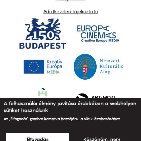
Adatkezelési tájékoztató
A felhasználói élmény javítása érdekében a webhelyen
sütiket használunk
Az „Elfogadás” gombra kattintva hozzájárul a sütik létrehozásához.
Elfogadás
Köszönöm, nem