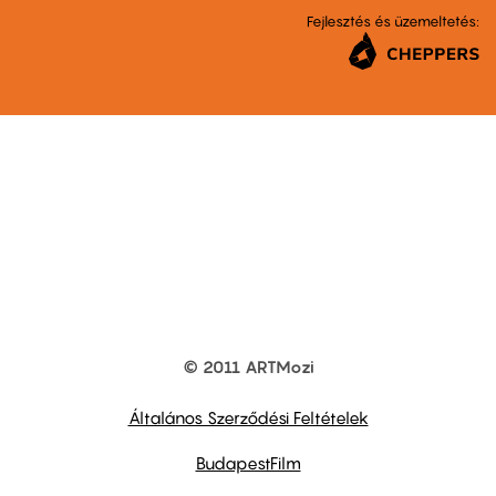
Fejlesztés és üzemeltetés:
© 2011 ARTMozi
Footer
other
links
Általános Szerződési Feltételek
BudapestFilm