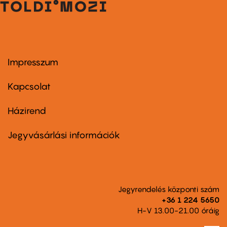
Impresszum
Footer
menu
first
Kapcsolat
Házirend
Footer
menu
second
Jegyvásárlási információk
Jegyrendelés központi szám
+36 1 224 5650
H-V 13.00-21.00 óráig