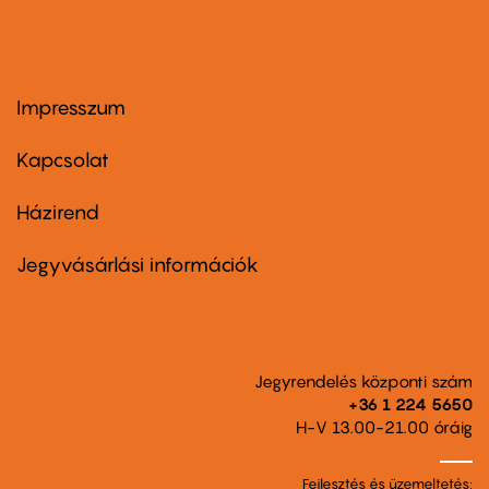
Impresszum
Footer
menu
first
Kapcsolat
Házirend
Footer
menu
second
Jegyvásárlási információk
Jegyrendelés központi szám
+36 1 224 5650
H-V 13.00-21.00 óráig
Fejlesztés és üzemeltetés: