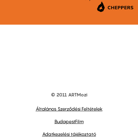
© 2011 ARTMozi
Footer
other
links
Általános Szerződési Feltételek
BudapestFilm
Adatkezelési tájékoztató