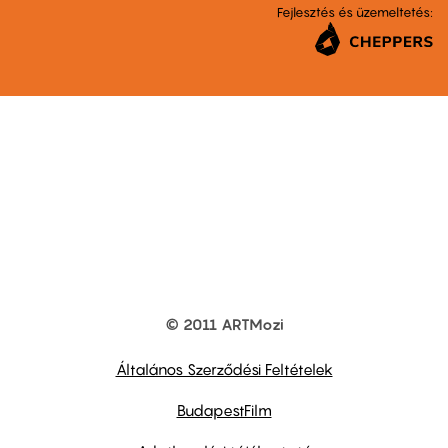
Fejlesztés és üzemeltetés:
© 2011 ARTMozi
Footer
other
links
Általános Szerződési Feltételek
BudapestFilm