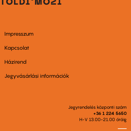
Impresszum
Footer
menu
first
Kapcsolat
Házirend
Footer
menu
second
Jegyvásárlási információk
Jegyrendelés központi szám
+36 1 224 5650
H-V 13.00-21.00 óráig