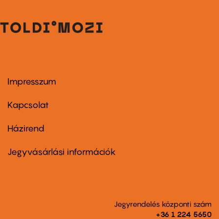
Impresszum
Footer
menu
first
Kapcsolat
Házirend
Footer
menu
second
Jegyvásárlási információk
Jegyrendelés központi szám
+36 1 224 5650