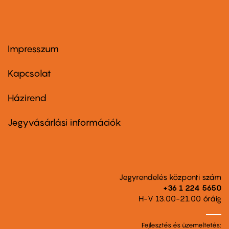
Impresszum
Footer
menu
first
Kapcsolat
Házirend
Footer
menu
second
Jegyvásárlási információk
Jegyrendelés központi szám
+36 1 224 5650
H-V 13.00-21.00 óráig
Fejlesztés és üzemeltetés: