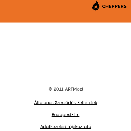
© 2011 ARTMozi
Footer
other
links
Általános Szerződési Feltételek
BudapestFilm
Adatkezelési tájékoztató