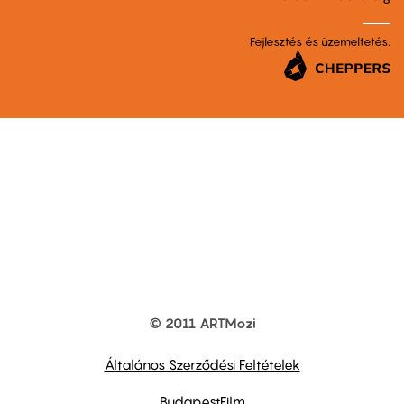
Fejlesztés és üzemeltetés:
© 2011 ARTMozi
Footer
other
links
Általános Szerződési Feltételek
BudapestFilm