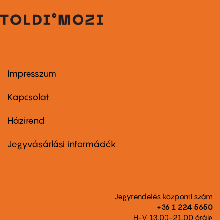
Impresszum
Footer
menu
first
Kapcsolat
Házirend
Footer
menu
second
Jegyvásárlási információk
Jegyrendelés központi szám
+36 1 224 5650
H-V 13.00-21.00 óráig