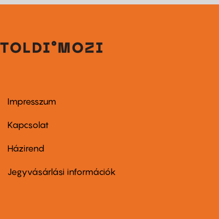
Impresszum
Footer
menu
first
Kapcsolat
Házirend
Footer
menu
second
Jegyvásárlási információk