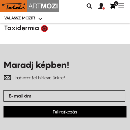
0
Felhasználói
Felhasznál
Nav
Keresés
fiók
fiók
átk
menü
menüje
VÁLASSZ MOZIT!
Moziválasztó
menü
Ugrás
Taxidermia
a
tartalomra
Maradj képben!
Iratkozz fel hírlevelünkre!
Feliratkozás