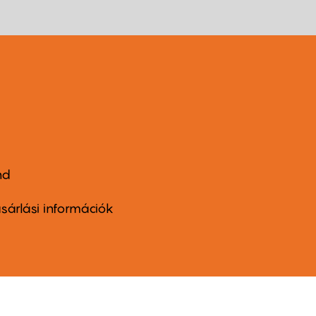
nd
ter
nu
sárlási információk
ond