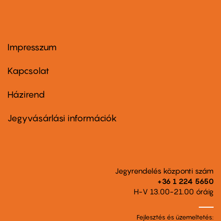
Impresszum
Footer
menu
first
Kapcsolat
Házirend
Footer
menu
second
Jegyvásárlási információk
Jegyrendelés központi szám
+36 1 224 5650
H-V 13.00-21.00 óráig
Fejlesztés és üzemeltetés: