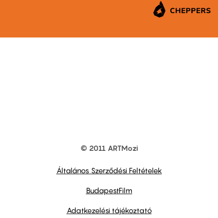
© 2011 ARTMozi
Footer
other
links
Általános Szerződési Feltételek
BudapestFilm
Adatkezelési tájékoztató