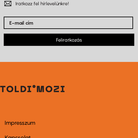
Iratkozz fel hírlevelünkre!
Feliratkozás
Impresszum
Footer
menu
first
Kapcsolat