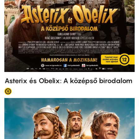
Asterix és Obelix: A középső birodalom