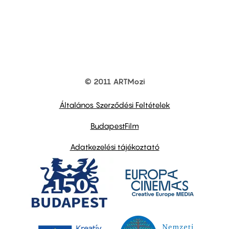
© 2011 ARTMozi
Footer
other
links
Általános Szerződési Feltételek
BudapestFilm
Adatkezelési tájékoztató