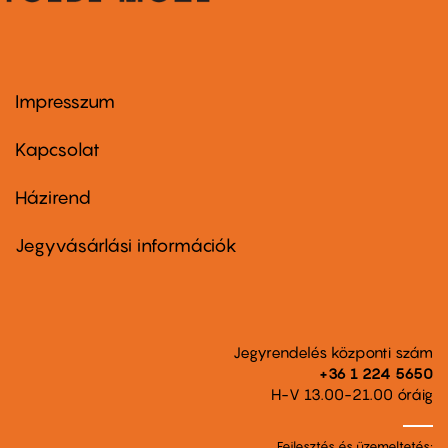
Impresszum
Footer
menu
first
Kapcsolat
Házirend
Footer
menu
second
Jegyvásárlási információk
Jegyrendelés központi szám
+36 1 224 5650
H-V 13.00-21.00 óráig
Fejlesztés és üzemeltetés: