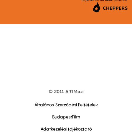
© 2011 ARTMozi
Footer
other
links
Általános Szerződési Feltételek
BudapestFilm
Adatkezelési tájékoztató