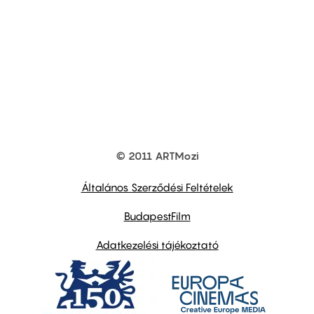
© 2011 ARTMozi
Footer
other
links
Általános Szerződési Feltételek
BudapestFilm
Adatkezelési tájékoztató