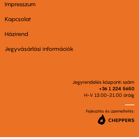
Impresszum
Footer
menu
first
Kapcsolat
Házirend
Footer
menu
second
Jegyvásárlási információk
Jegyrendelés központi szám
+36 1 224 5650
H-V 13.00-21.00 óráig
Fejlesztés és üzemeltetés: