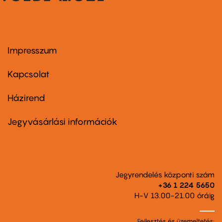
Impresszum
Footer
menu
first
Kapcsolat
Házirend
Footer
menu
second
Jegyvásárlási információk
Jegyrendelés központi szám
+36 1 224 5650
H-V 13.00-21.00 óráig
Fejlesztés és üzemeltetés: