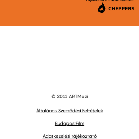
© 2011 ARTMozi
Footer
other
links
Általános Szerződési Feltételek
BudapestFilm
Adatkezelési tájékoztató