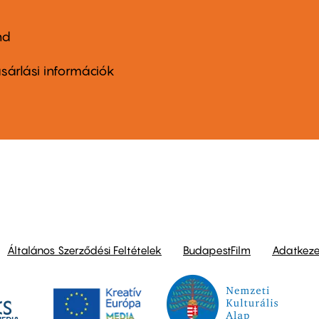
nd
ter
nu
sárlási információk
ond
Általános Szerződési Feltételek
BudapestFilm
Adatkezel