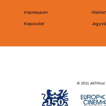
Impresszum
Házire
Footer
Foo
menu
me
Kapcsolat
Jegyvá
first
sec
© 2011 ARTMozi
Footer
other
links